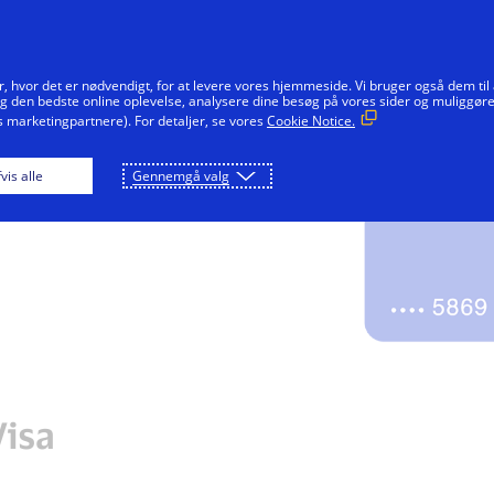
Gå til indhold
Enkeltpersoner
Virksomheder
Innovatører
r, hvor det er nødvendigt, for at levere vores hjemmeside. Vi bruger også dem til 
ig den bedste online oplevelse, analysere dine besøg på vores sider og muliggør
marketingpartnere). For detaljer, se vores
Cookie Notice.
d Visa
Onlinebetaling
Betaling i butik
vis alle
Gennemgå valg
Visa