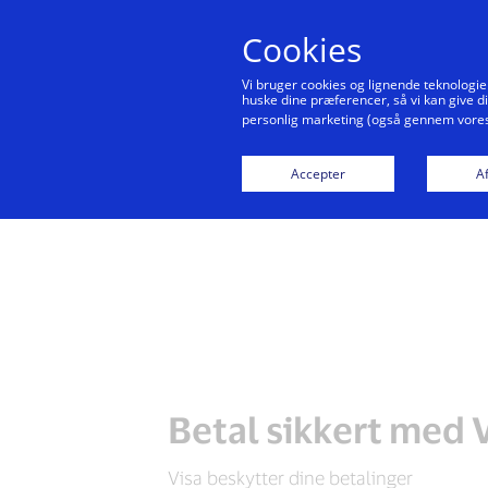
Cookies
Vi bruger cookies og lignende teknologie
huske dine præferencer, så vi kan give d
personlig marketing (også gennem vores 
Betal sikkert me
Accepter
Af
Betal sikkert med 
Visa beskytter dine betalinger