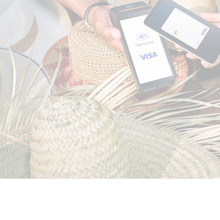
Bliv beskyttet og
betal sikkert med dit
Visa-kort i butikker
Det betyder ikke noget, hvad du køber i
butikken. Enhver betaling er sikker – og du
kan tilmed betale både hurtigt og smart.
Betal i butik