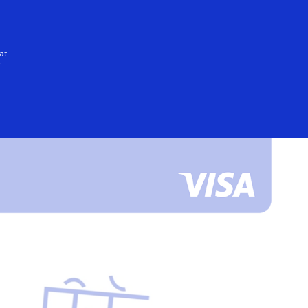
Alle
at
e
Købskonflikter