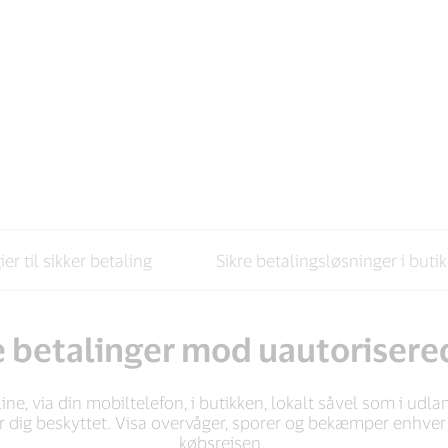
er til sikker betaling
Sikre betalingsløsninger i buti
e betalinger mod uautorisered
e, via din mobiltelefon, i butikken, lokalt såvel som i udlan
r dig beskyttet. Visa overvåger, sporer og bekæmper enhver fo
købsrejsen.