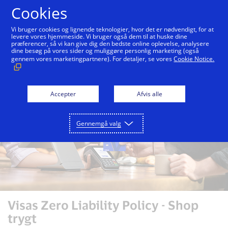
Gå til indhold
Cookies
Vi bruger cookies og lignende teknologier, hvor det er nødvendigt, for at
levere vores hjemmeside. Vi bruger også dem til at huske dine
præferencer, så vi kan give dig den bedste online oplevelse, analysere
Betal sikkert med Visa
Onlinebetaling
Betaling i
dine besøg på vores sider og muliggøre personlig marketing (også
gennem vores marketingpartnere). For detaljer, se vores
Cookie Notice.
Accepter
Afvis alle
Gennemgå valg
Visas Zero Liability Policy - Shop
trygt