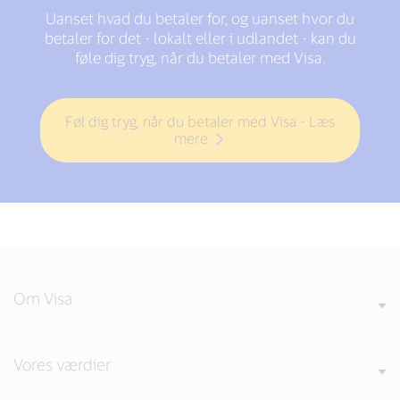
Uanset hvad du betaler for, og uanset hvor du
betaler for det - lokalt eller i udlandet - kan du
føle dig tryg, når du betaler med Visa.
Føl dig tryg, når du betaler med Visa - Læs
mere
Om Visa
Vores værdier