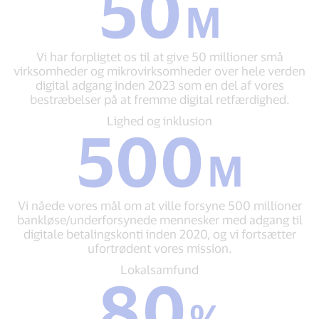
50
M
mikrovirksomheder
50
M
Vi har forpligtet os til at give 50 millioner små
Vi
virksomheder og mikrovirksomheder over hele verden
har
digital adgang inden 2023 som en del af vores
forpligtet
bestræbelser på at fremme digital retfærdighed.
os
til
Lighed
Lighed og inklusion
500
at
og
give
inklusion
M
50
500
millioner&nbsp;små
M
virksomheder
Vi
og
Vi nåede vores mål om at ville forsyne 500 millioner
nåede
mikrovirksomheder
bankløse/underforsynede mennesker med adgang til
vores
over
digitale betalingskonti inden 2020, og vi fortsætter
mål
hele
ufortrødent vores mission.
om
verden
at
Lokalsamfund
Lokalsamfund
digital
80
ville
80
adgang
forsyne
%
inden
%
500
80%
2023
millioner