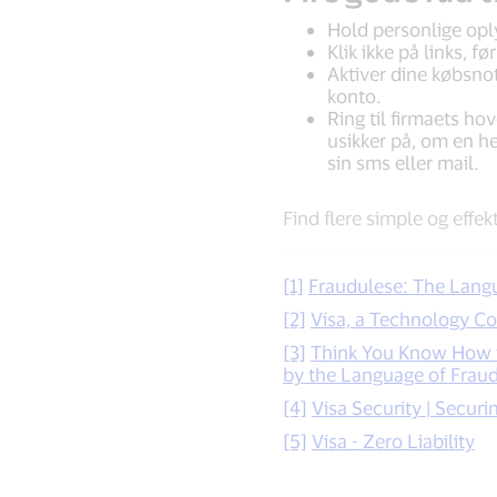
Hold personlige oply
Klik ikke på links, fø
Aktiver dine købsno
konto.
Ring til firmaets ho
usikker på, om en he
sin sms eller mail.
Find flere simple og effek
[1]
Fraudulese: The Lang
[2]
Visa, a Technology C
[3]
Think You Know How t
by the Language of Fraud
[4]
Visa Security | Securi
[5]
Visa - Zero Liability