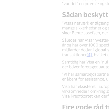
”vundet” en præmie og ska
Sådan beskytte
”Visas netværk er tilgænge
mange sikkerhedsnet og si
siger Bente Josefsen, der
Således har Visa investere
år og har over 1000 specia
milliarder dollar i global
transaktioner
[4]
, hvilket
Samtidig har Visa en ”nul
der bliver foretaget uaut
”Vi har samarbejdspartner
er åbent for assistance, 
Visa har eksisteret i Eur
virksomheder i omkring 15
Visa-kreditkortet kan de
Fire gode råd t