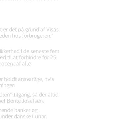
t er det på grund af Visas
heden hos forbrugeren,”
sikkerhed i de seneste fem
ed til at forhindre for 25
rocent af alle
r holdt ansvarlige, hvis
ninger.
en”-tilgang, så der altid
chef Bente Josefsen.
ørende banker og
runder danske Lunar.