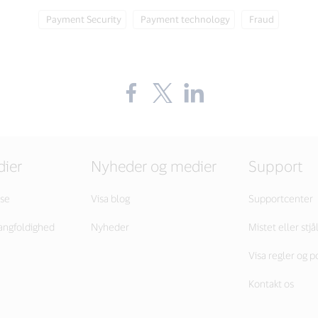
Tag:
Tag:
Tag:
Payment Security
Payment technology
Fraud
Share
Share
Share
the
the
the
blog
blog
blog
on
on
on
Facebook
Twitter
LinkedIn
(external
(external
(external
link,
link,
link,
dier
Nyheder og medier
Support
open
open
open
new
new
new
window).
window).
window).
lse
Visa blog
Supportcenter
angfoldighed
Nyheder
Mistet eller stjå
Visa regler og po
Kontakt os