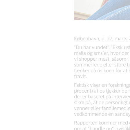
København, d. 27. marts
”Du har vundet”, ”Eksklusi
mails og sms’er, hvor der 
vi shopper mest, såsom i 
sommerferie eller store ti
tænker på risikoen for at 
travlt.
Faktisk viser en forsknin
procent) af os tjekker de 
der er baseret på intervi
sikre på, at de personlig
venner eller familiemedle
vedkommende en sandsynli
Rapporten kommer med en
om at ”handle nu”, hvis ik