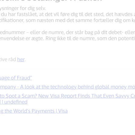
sninger for dig selv.
r du har fastslået, at det vil føre dig til det sted, det hævdes a
tifikationer, som næsten med det samme fortæller dig om kø
vednummer – eller de numre, der står bag på dit debet- eller 
nvendelse er ægte. Ring ikke til de numre, som den potentiel
tive råd
her
.
uage of Fraud”
ompany - A look at the technology behind global money 
o Spot a Scam? New Visa Report Finds That Even Savvy C
 | undefined
ng the World's Payments | Visa