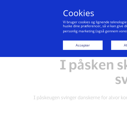
Cookies
Vi bruger cookies og lignende teknologie
huske dine præferencer, så vi kan give d
personlig marketing (også gennem vores 
Accepter
Af
I påsken s
sv
I påskeugen svinger danskerne for alvor kort