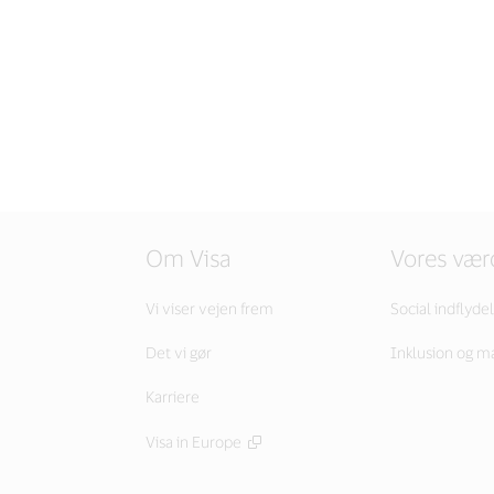
Om Visa
Vores vær
Vi viser vejen frem
Social indflyde
Det vi gør
Inklusion og m
Karriere
Visa in Europe