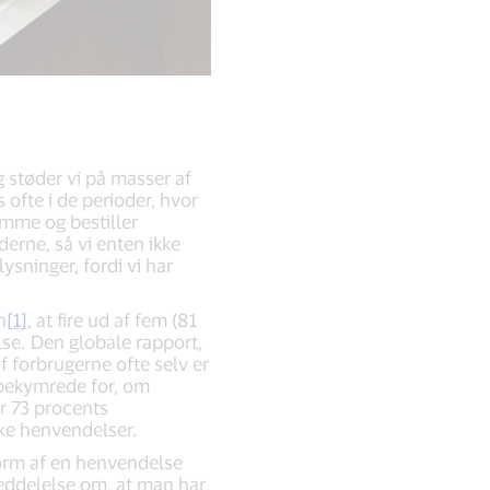
g støder vi på masser af
 ofte i de perioder, hvor
emme og bestiller
derne, så vi enten ikke
ysninger, fordi vi har
h
[1]
, at fire ud af fem (81
else. Den globale rapport,
f forbrugerne ofte selv er
 bekymrede for, om
or 73 procents
ke henvendelser.
orm af en henvendelse
 meddelelse om, at man har