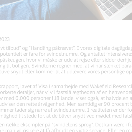
 2023
vt tilbud” og ”Handling påkrævet”. I vores digitale dagligda
potentielt er fare for svindelnumre. Og antallet intensiveres
påskeugen, hvor vi måske er ude at rejse eller sidder derhj
ng til boligen. Svindlerne regner med, at vi har sænket para
blive snydt eller kommer til at udlevere vores personlige opl
gsrapport, lavet af Visa i samarbejde med Wakefield Researc
forkerte detaljer, når vi vil fastslå ægtheden af en henvend
ew med 6.000 personer i 18 lande, viser også, at halvdelen a
t udviser den rette årvågenhed. Men samtidig er 90 procent
mmer lader sig narre af svindelnumre. I realiteten er der f
ghed til stede for, at de bliver snydt ved mødet med fals
 række eksempler på ”svindelens sprog”. Det kan være i f
ke man vil risikere at få afbrudt en vigtig service. Eller en