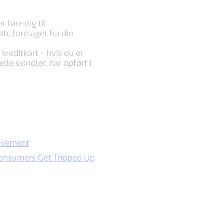
t føre dig til.
b, foretaget fra din
kreditkort – hvis du er
le svindler, har opført i
movement
onsumers Get Tripped Up