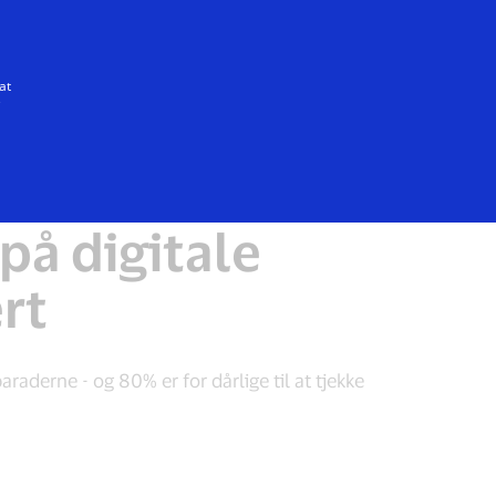
Alle
at
e
på digitale
ert
raderne - og 80% er for dårlige til at tjekke