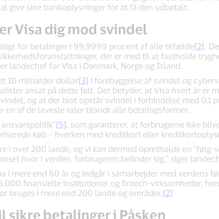
l give sine bankoplysninger for at få den udbetalt.
r Visa dig mod svindel
ligt for betalinger i 99,9999 procent af alle tilfælde
[2]
. De
kkerhedsforanstaltninger, der er med til at fastholde tryg
 er landechef for Visa i Danmark, Norge og Island.
t 10 milliarder dollar
[3]
i forebyggelse af svindel og cyber
lister ansat på dette felt. Det betyder, at Visa hvert år er m
 svindel, og at der blot opstår svindel i forbindelse med 0,1 p
 er en af de laveste rater blandt alle betalingsformer.
-ansvarspolitik”
[5]
, som garanterer, at forbrugerne ikke blive
oriserede køb – hverken med kreditkort eller kreditkortoplys
e i over 200 lande, og vi kan dermed opretholde en ”følg-sol
uanset hvor i verden, forbrugeren befinder sig,” siger lande
opa i mere end 60 år og indgår i samarbejder med verdens f
.000 finansielle institutioner og fintech-virksomheder, he
rfor bruges i mere end 200 lande og områder.
[2]
il sikre betalinger i Påsken