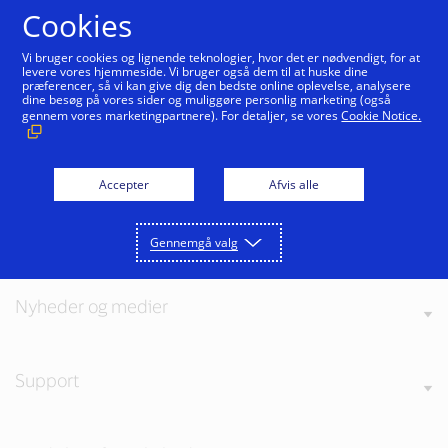
Gå til indhold
Cookies
Vi bruger cookies og lignende teknologier, hvor det er nødvendigt, for at
levere vores hjemmeside. Vi bruger også dem til at huske dine
præferencer, så vi kan give dig den bedste online oplevelse, analysere
dine besøg på vores sider og muliggøre personlig marketing (også
gennem vores marketingpartnere). For detaljer, se vores
Cookie Notice.
Om Visa
Accepter
Afvis alle
Vores værdier
Gennemgå valg
Nyheder og medier
Support