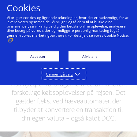
Gå til indhold
Cookies
Vi bruger cookies og lignende teknologier, hvor det er nødvendigt, for at
levere vores hjemmeside. Vi bruger også dem til at huske dine
præferencer, så vi kan give dig den bedste online oplevelse, analysere
dine besøg på vores sider og muliggøre personlig marketing (også
REJSE
gennem vores marketingpartnere). For detaljer, se vores
Cookie Notice.
Hvad du bør vide om
Accepter
dynamisk
Afvis alle
valutakonvertering
Gennemgå valg
Visa hjælper forbrugerne med at håndtere
forskellige købsoplevelser på rejsen. Det
gælder f.eks. ved hæveautomater, der
tilbyder at konvertere en transaktion til
din egen valuta – også kaldt DCC.