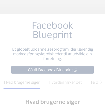
Facebook
Blueprint
Et globalt uddannelsesprogram, der lærer dig
markedsføringsfærdigheder til at udvikle din
forretning.
Gå til Facebook Blueprint
Hvad brugerne siger
Hvordan virker det
Få de ri
Hvad brugerne siger