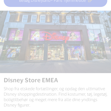
Besøg Disneyland® Paris' hjemmeside
Disney Store EMEA
Shop fra elskede fortællinger, og opdag den ultimative
Disney shoppingdestination. Find kostumer, tøj, legetøj,
boligtilbehør og meget mere fra alle dine yndlings
Disney figurer.