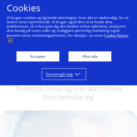
Gå til indhold
Cookies
Vi bruger cookies og lignende teknologier, hvor det er nødvendigt, for at
levere vores hjemmeside. Vi bruger også dem til at huske dine
præferencer, så vi kan give dig den bedste online oplevelse, analysere
Bliv en del af et magisk
dine besøg på vores sider og muliggøre personlig marketing (også
gennem vores marketingpartnere). For detaljer, se vores
Cookie Notice.
univers
Er du klar til at blive en del af noget...
Accepter
Afvis alle
ekstraordinært? Oplev et magisk univers,
hvor hvert møde i Disneyland® Paris, hver
Gennemgå valg
forestilling i selskab med Disney
Theatrical Group og hver skat i Disney
Store fortryller dig.