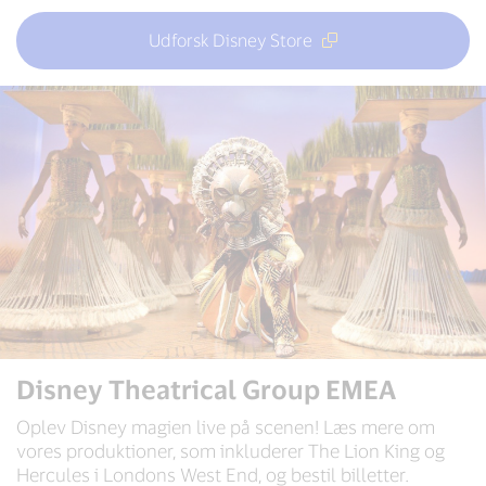
Udforsk Disney Store
Disney Theatrical Group EMEA
Oplev Disney magien live på scenen! Læs mere om
vores produktioner, som inkluderer The Lion King og
Hercules i Londons West End, og bestil billetter.