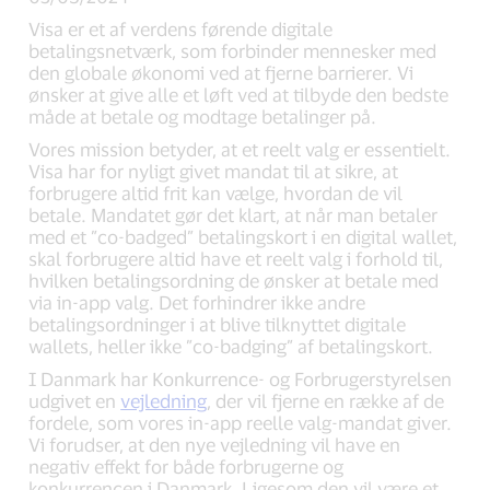
Visa er et af verdens førende digitale
betalingsnetværk, som forbinder mennesker med
den globale økonomi ved at fjerne barrierer. Vi
ønsker at give alle et løft ved at tilbyde den bedste
måde at betale og modtage betalinger på.
Vores mission betyder, at et reelt valg er essentielt.
Visa har for nyligt givet mandat til at sikre, at
forbrugere altid frit kan vælge, hvordan de vil
betale. Mandatet gør det klart, at når man betaler
med et ”co-badged” betalingskort i en digital wallet,
skal forbrugere altid have et reelt valg i forhold til,
hvilken betalingsordning de ønsker at betale med
via in-app valg. Det forhindrer ikke andre
betalingsordninger i at blive tilknyttet digitale
wallets, heller ikke ”co-badging” af betalingskort.
I Danmark har Konkurrence- og Forbrugerstyrelsen
udgivet en
vejledning
, der vil fjerne en række af de
fordele, som vores in-app reelle valg-mandat giver.
Vi forudser, at den nye vejledning vil have en
negativ effekt for både forbrugerne og
konkurrencen i Danmark. Ligesom den vil være et