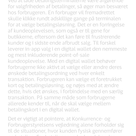
Ved at lade betalingsterminalerne være afgørende
for valgfriheden af betalinger, så øger man besværet
hos forbrugeren. En forbruger vil fremadrettet
skulle klikke rundt adskillige gange på terminalen
for at vælge betalingsløsning. Det er en forringelse
af kundeoplevelsen, som også er til gene for
butikkerne, eftersom det kan føre til frustrerende
kunder og i sidste ende afbrudt salg. Til forskel
leverer in-app valg i en digital wallet den nemmeste
og mest inkluderende point-of-sale
kundeoplevelse. Med en digital wallet behøver
forbrugerne ikke aktivt at vælge eller ændre deres
ønskede betalingsordning ved hver enkelt
transaktion. Forbrugeren kan vælge et foretrukket
kort og betalingsløsning, og nøjes med at ændre
dette, hvis det ønskes, i forbindelse med en særlig
transaktion. På samme måde som forbrugerne
allerede kender til, når de skal vælge mellem
betalingskort i en digital wallet.
Det er vigtigt at pointere, at Konkurrence- og
Forbrugerstyrelsens vejledning alene forholder sig
til de situationer, hvor kunden fysisk gennemfører