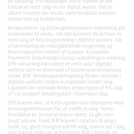
en betaling. For betalinger ved e-handel er der
fortsat et reelt valg via en digital wallet. Det er
uklart, hvorfor der skulle være forskelle mellem
online køb og fysiske køb.
Konkurrence- og Forbrugerstyrelsens vejledning går
anderledes til værks, når det kommer til at have et
reelt valg af betalingsordning i digitale wallets, når
vi sammenligner med gældende lovgivning og
branchepraksis i resten af Europa. European
Payments Stakeholder Group vejledningen omkring
IFR-udrulning inkluderer et reelt valg i digitale
wallets som et eksempel af betalingsordningsvalg
under IFR. Betalingsordningsvalg findes allerede i
digitale wallets i andre europæiske lande i dag.
Ligesom der allerede findes andre typer af frit valg
af ’co-badged’ betalingskort i Danmark i dag.
IFR kræver ikke, at forbrugeren skal interagere med
betalingsterminalen for at træffe et valg. Vores
forståelse er, at ved at kræve dette, så går man
langt udover, hvad IFR kræver i relation til valg i
butik, og, givet manglen på frit valg, som vi ser i dag,
rent faktisk risikerer at forhindre IFR’s formål; at