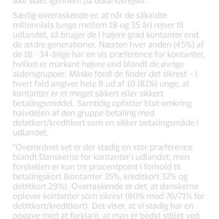
ikke slået igennem på udlandsrejser.
Særlig overraskende er, at når de såkaldte
millennials (unge mellem 18 og 35 år) rejser til
udlandet, så bruger de i højere grad kontanter end
de ældre generationer. Næsten hver anden (45%) af
de 18 - 34-årige har en vis præference for kontanter,
hvilket er markant højere end blandt de øvrige
aldersgrupper. Måske fordi de finder det sikrest – i
hvert fald angiver hele 8 ud af 10 (81%) unge, at
kontanter er et meget sikkert eller sikkert
betalingsmiddel. Samtidig opfatter blot omkring
halvdelen af den gruppe betaling med
debitkort/kreditkort som en sikker betalingsmåde i
udlandet.
”Overordnet set er der stadig en stor præference
blandt Danskerne for kontanter i udlandet, men
forskellen er kun tre procentpoint i forhold til
betalingskort (kontanter 35%, kreditkort 32% og
debitkort 29%). Overraskende er det, at danskerne
oplever kontanter som sikrest (80% mod 70/71% for
debitkort/kreditkort). Det viser, at vi stadig har en
opgave med at forklare, at man er bedst stillet ved