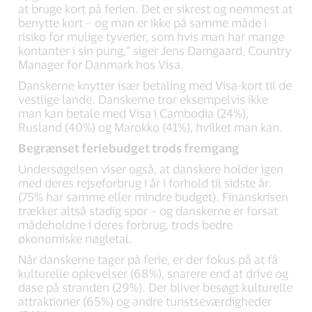
at bruge kort på ferien. Det er sikrest og nemmest at
benytte kort – og man er ikke på samme måde i
risiko for mulige tyverier, som hvis man har mange
kontanter i sin pung,” siger Jens Damgaard, Country
Manager for Danmark hos Visa.
Danskerne knytter især betaling med Visa-kort til de
vestlige lande. Danskerne tror eksempelvis ikke
man kan betale med Visa i Cambodia (24%),
Rusland (40%) og Marokko (41%), hvilket man kan.
Begrænset feriebudget trods fremgang
Undersøgelsen viser også, at danskere holder igen
med deres rejseforbrug i år i forhold til sidste år.
(75% har samme eller mindre budget). Finanskrisen
trækker altså stadig spor – og danskerne er forsat
mådeholdne i deres forbrug, trods bedre
økonomiske nøgletal.
Når danskerne tager på ferie, er der fokus på at få
kulturelle oplevelser (68%), snarere end at drive og
dase på stranden (29%). Der bliver besøgt kulturelle
attraktioner (65%) og andre turistseværdigheder