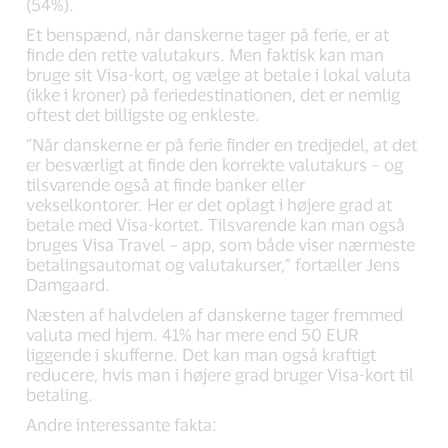
(54%).
Et benspænd, når danskerne tager på ferie, er at
finde den rette valutakurs. Men faktisk kan man
bruge sit Visa-kort, og vælge at betale i lokal valuta
(ikke i kroner) på feriedestinationen, det er nemlig
oftest det billigste og enkleste.
”Når danskerne er på ferie finder en tredjedel, at det
er besværligt at finde den korrekte valutakurs – og
tilsvarende også at finde banker eller
vekselkontorer. Her er det oplagt i højere grad at
betale med Visa-kortet. Tilsvarende kan man også
bruges Visa Travel – app, som både viser nærmeste
betalingsautomat og valutakurser,” fortæller Jens
Damgaard.
Næsten af halvdelen af danskerne tager fremmed
valuta med hjem. 41% har mere end 50 EUR
liggende i skufferne. Det kan man også kraftigt
reducere, hvis man i højere grad bruger Visa-kort til
betaling.
Andre interessante fakta: