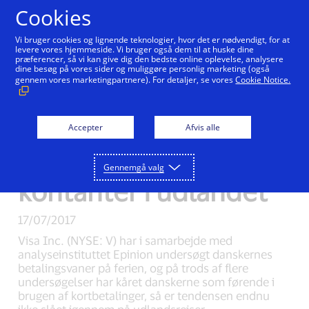
Gå til indhold
Cookies
Vi bruger cookies og lignende teknologier, hvor det er nødvendigt, for at
levere vores hjemmeside. Vi bruger også dem til at huske dine
præferencer, så vi kan give dig den bedste online oplevelse, analysere
New Detail
dine besøg på vores sider og muliggøre personlig marketing (også
gennem vores marketingpartnere). For detaljer, se vores
Cookie Notice.
Danske europamestre
i kortbetaling
Accepter
Afvis alle
fortrækker stadig
Gennemgå valg
kontanter i udlandet
17/07/2017
Visa Inc. (NYSE: V) har i samarbejde med
analyseinstituttet Epinion undersøgt danskernes
betalingsvaner på ferien, og på trods af flere
undersøgelser har kåret danskerne som førende i
brugen af kortbetalinger, så er tendensen endnu